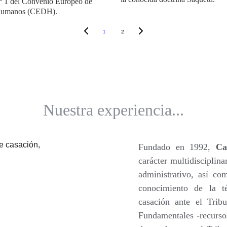
º 1 del Convenio Europeo de
Humanos (CEDH).
1
2
Nuestra experiencia...
Fundado en 1992
,
Ca
carácter multidisciplin
administrativo, así co
conocimiento de la té
casación ante el Tri
Fundamentales -recurso