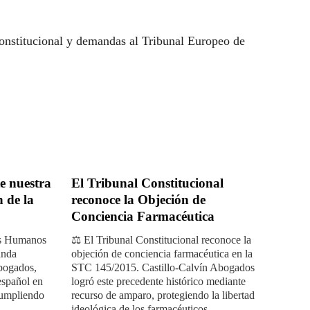
Constitucional y demandas al Tribunal Europeo de 
e nuestra
El Tribunal Constitucional
 de la
reconoce la Objeción de
Conciencia Farmacéutica
os Humanos
⚖️ El Tribunal Constitucional reconoce la
anda
objeción de conciencia farmacéutica en la
Abogados,
STC 145/2015. Castillo-Calvín Abogados
español en
logró este precedente histórico mediante
cumpliendo
recurso de amparo, protegiendo la libertad
ideológica de los farmacéuticos.